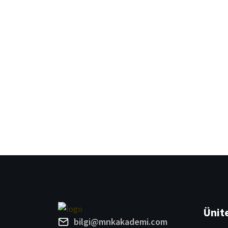
Ünit
bilgi@mnkakademi.com