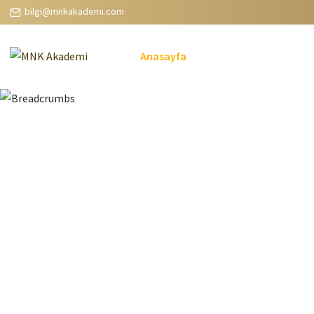
bilgi@mnkakademi.com
Anasayfa
5. Sınıf
1. Ampu