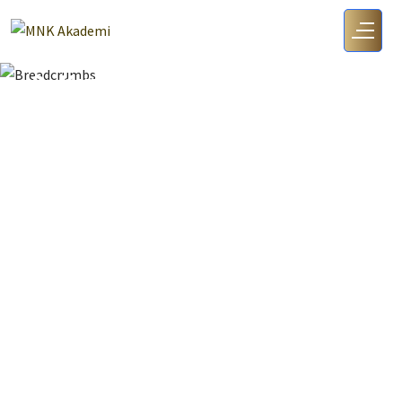
7. Sınıf
2. Kuvvet, İş Ve Enerji Ilişkisi
Anasayfa
7. Sınıf
2. Kuvvet, İş ve Enerji ilişkisi