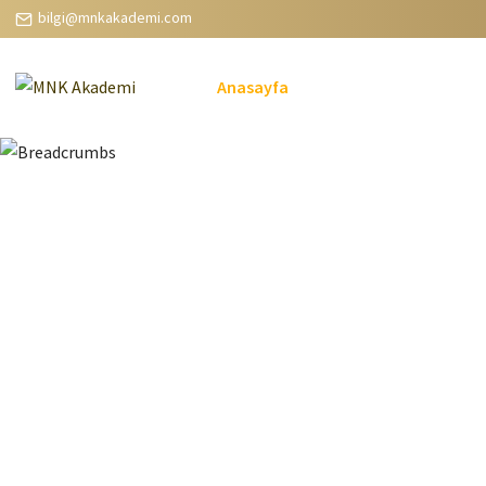
bilgi@mnkakademi.com
Anasayfa
5. Sınıf
1. Elektr