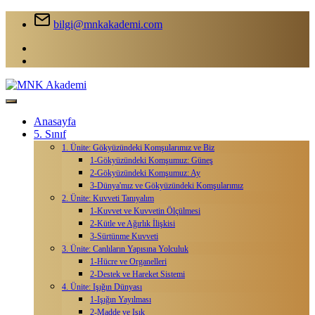
bilgi@mnkakademi.com
Anasayfa
5. Sınıf
1. Ünite: Gökyüzündeki Komşularımız ve Biz
1-Gökyüzündeki Komşumuz: Güneş
2-Gökyüzündeki Komşumuz: Ay
3-Dünya'mız ve Gökyüzündeki Komşularımız
2. Ünite: Kuvveti Tanıyalım
1-Kuvvet ve Kuvvetin Ölçülmesi
2-Kütle ve Ağırlık İlişkisi
3-Sürtünme Kuvveti
3. Ünite: Canlıların Yapısına Yolculuk
1-Hücre ve Organelleri
2-Destek ve Hareket Sistemi
4. Ünite: Işığın Dünyası
1-Işığın Yayılması
2-Madde ve Işık