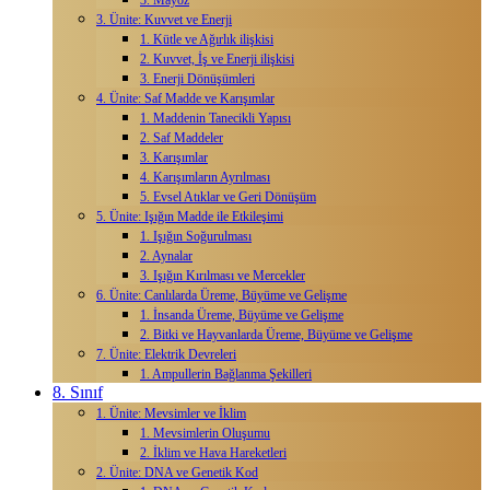
3. Mayoz
3. Ünite: Kuvvet ve Enerji
1. Kütle ve Ağırlık ilişkisi
2. Kuvvet, İş ve Enerji ilişkisi
3. Enerji Dönüşümleri
4. Ünite: Saf Madde ve Karışımlar
1. Maddenin Tanecikli Yapısı
2. Saf Maddeler
3. Karışımlar
4. Karışımların Ayrılması
5. Evsel Atıklar ve Geri Dönüşüm
5. Ünite: Işığın Madde ile Etkileşimi
1. Işığın Soğurulması
2. Aynalar
3. Işığın Kırılması ve Mercekler
6. Ünite: Canlılarda Üreme, Büyüme ve Gelişme
1. İnsanda Üreme, Büyüme ve Gelişme
2. Bitki ve Hayvanlarda Üreme, Büyüme ve Gelişme
7. Ünite: Elektrik Devreleri
1. Ampullerin Bağlanma Şekilleri
8. Sınıf
1. Ünite: Mevsimler ve İklim
1. Mevsimlerin Oluşumu
2. İklim ve Hava Hareketleri
2. Ünite: DNA ve Genetik Kod