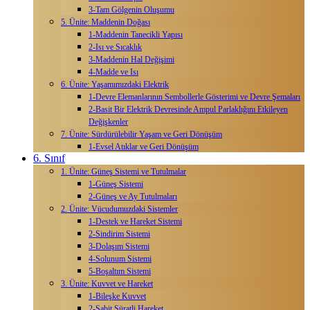
3-Tam Gölgenin Oluşumu
5. Ünite: Maddenin Doğası
1-Maddenin Tanecikli Yapısı
2-Isı ve Sıcaklık
3-Maddenin Hal Değişimi
4-Madde ve Isı
6. Ünite: Yaşamımızdaki Elektrik
1-Devre Elemanlarının Sembollerle Gösterimi ve Devre Şemaları
2-Basit Bir Elektrik Devresinde Ampul Parlaklığını Etkileyen
Değişkenler
7. Ünite: Sürdürülebilir Yaşam ve Geri Dönüşüm
1-Evsel Atıklar ve Geri Dönüşüm
6. Sınıf
1. Ünite: Güneş Sistemi ve Tutulmalar
1-Güneş Sistemi
2-Güneş ve Ay Tutulmaları
2. Ünite: Vücudumuzdaki Sistemler
1-Destek ve Hareket Sistemi
2-Sindirim Sistemi
3-Dolaşım Sistemi
4-Solunum Sistemi
5-Boşaltım Sistemi
3. Ünite: Kuvvet ve Hareket
1-Bileşke Kuvvet
2-Sabit Süratli Hareket