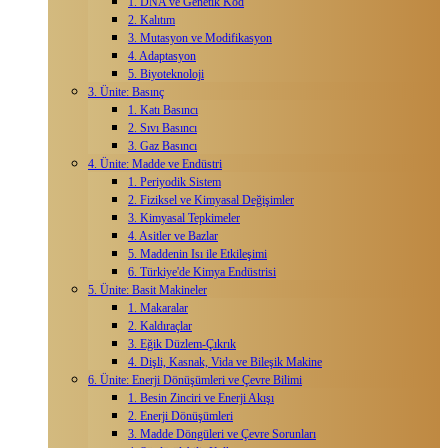
1. DNA ve Genetik Kod
2. Kalıtım
3. Mutasyon ve Modifikasyon
4. Adaptasyon
5. Biyoteknoloji
3. Ünite: Basınç
1. Katı Basıncı
2. Sıvı Basıncı
3. Gaz Basıncı
4. Ünite: Madde ve Endüstri
1. Periyodik Sistem
2. Fiziksel ve Kimyasal Değişimler
3. Kimyasal Tepkimeler
4. Asitler ve Bazlar
5. Maddenin Isı ile Etkileşimi
6. Türkiye'de Kimya Endüstrisi
5. Ünite: Basit Makineler
1. Makaralar
2. Kaldıraçlar
3. Eğik Düzlem-Çıkrık
4. Dişli, Kasnak, Vida ve Bileşik Makine
6. Ünite: Enerji Dönüşümleri ve Çevre Bilimi
1. Besin Zinciri ve Enerji Akışı
2. Enerji Dönüşümleri
3. Madde Döngüleri ve Çevre Sorunları