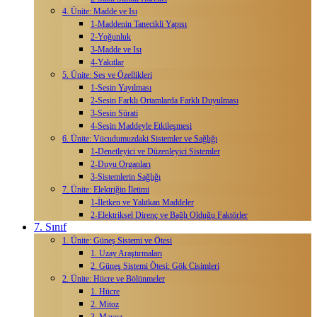
4. Ünite: Madde ve Isı
1-Maddenin Tanecikli Yapısı
2-Yoğunluk
3-Madde ve Isı
4-Yakıtlar
5. Ünite: Ses ve Özellikleri
1-Sesin Yayılması
2-Sesin Farklı Ortamlarda Farklı Duyulması
3-Sesin Sürati
4-Sesin Maddeyle Etkileşmesi
6. Ünite: Vücudumuzdaki Sistemler ve Sağlığı
1-Denetleyici ve Düzenleyici Sistemler
2-Duyu Organları
3-Sistemlerin Sağlığı
7. Ünite: Elektriğin İletimi
1-İletken ve Yalıtkan Maddeler
2-Elektriksel Direnç ve Bağlı Olduğu Faktörler
7. Sınıf
1. Ünite: Güneş Sistemi ve Ötesi
1. Uzay Araştırmaları
2. Güneş Sistemi Ötesi: Gök Cisimleri
2. Ünite: Hücre ve Bölünmeler
1. Hücre
2. Mitoz